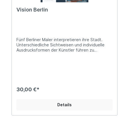
Vision Berlin
Fünf Berliner Maler interpretieren ihre Stadt.
Unterschiedliche Sichtweisen und individuelle
Ausdrucksformen der Künstler führen zu
poetischen und sarkastischen Bildern, zu
optimistischen oder eher skeptischen Visionen.
Komplementär zu den bildlichen Interpretationen
äußern sich Repräsentanten aus Politik, Kultur
und Wissenschaft zu entscheidenden Fragen der
Stadtentwicklung. Zusammengenommen sollen
Bilder und Texte Anregungen und Ansätze zur
30,00 €*
Gestaltung Berlins als lebendige zukunftsfähige
Metropole bieten. 125 Seiten im Format 24x31
cm, mit 108 Abbildungen, gebunden im
Details
Schutzumschlag